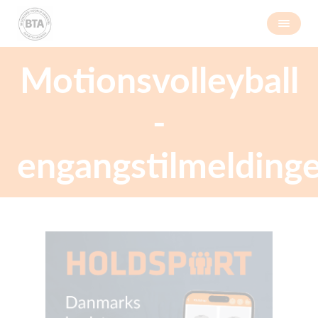
Motionsvolleyball
-
engangstilmelding