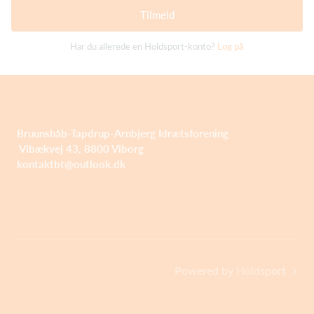
Tilmeld
Har du allerede en Holdsport-konto?
Log på
Bruunshåb-Tapdrup-Arnbjerg Idrætsforening
Vibækvej 43, 8800 Viborg
kontaktbt@outlook.dk
Powered by Holdsport