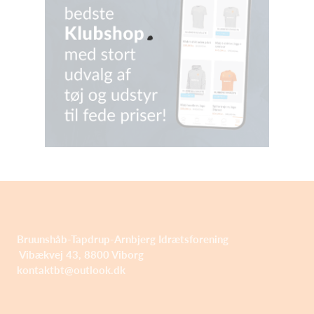
Bruunshåb-Tapdrup-Arnbjerg Idrætsforening
Vibækvej 43, 8800 Viborg
kontaktbt@outlook.dk