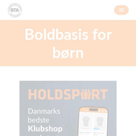
Boldbasis for
børn